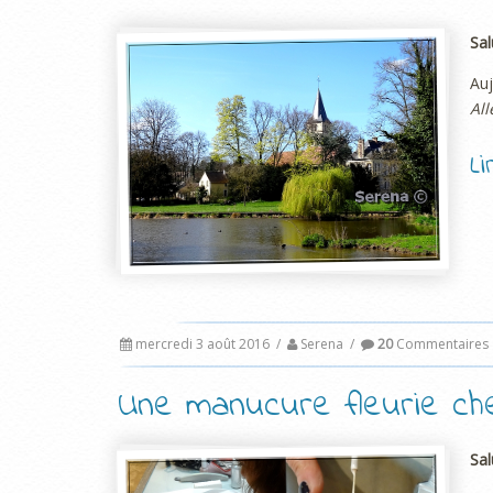
Sal
Au
All
L
mercredi 3 août 2016
/
Serena
/
20
Commentaires
Une manucure fleurie che
Sal