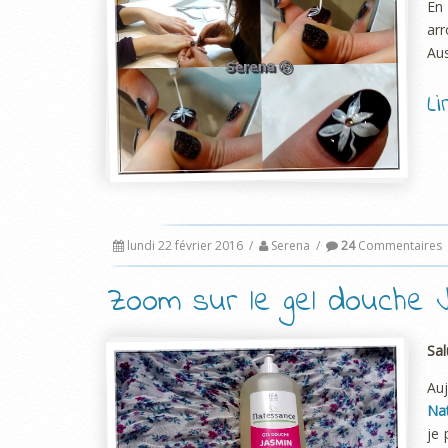
En
arr
Aus
L
lundi 22 février 2016
/
Serena
/
24
Commentaires
Zoom sur le gel douche J
Sal
Au
Na
je 