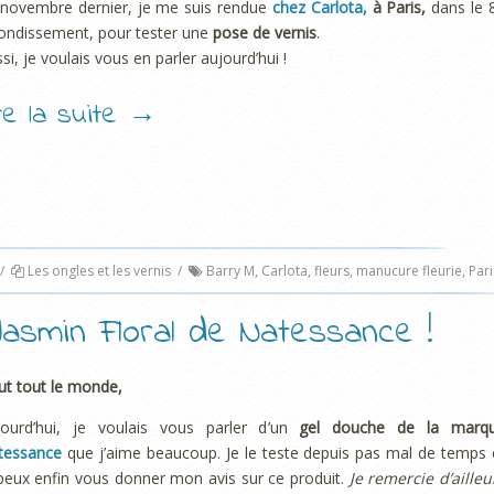
 novembre dernier, je me suis rendue
chez Carlota,
à Paris,
dans le 
ondissement, pour tester une
pose de vernis
.
si, je voulais vous en parler aujourd’hui !
ire la suite
→
/
Les ongles et les vernis
/
Barry M
,
Carlota
,
fleurs
,
manucure fleurie
,
Pari
asmin Floral de Natessance !
ut tout le monde,
jourd’hui, je voulais vous parler d’un
gel douche de la marq
tessance
que j’aime beaucoup. Je le teste depuis pas mal de temps 
peux enfin vous donner mon avis sur ce produit.
Je remercie d’ailleu