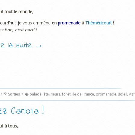
ut tout le monde,
jourd’hui, je vous emmène
en
promenade
à
Théméricourt
!
ez hop, c’est parti !
ire la suite
→
/
Sorties
/
balade
,
été
,
fleurs
,
forêt
,
Ile de France
,
promenade
,
soleil
,
visi
z Carlota !
ut à tous,