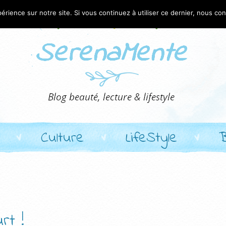
érience sur notre site. Si vous continuez à utiliser ce dernier, nous co
Culture
LifeStyle
rt !