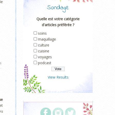
8e
Sondage
Quelle est votre catégorie
d'articles préférée ?
soins
maquillage
culture
cuisine
voyages
podcast
s
View Results
ue
et
rs