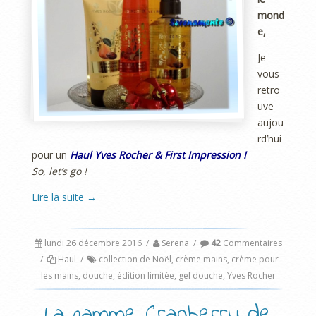
mond
e,
Je
vous
retro
uve
aujou
rd’hui
pour un
Haul Yves Rocher & First Impression !
So, let’s go !
Lire la suite
→
lundi 26 décembre 2016
/
Serena
/
42
Commentaires
/
Haul
/
collection de Noël
,
crème mains
,
crème pour
les mains
,
douche
,
édition limitée
,
gel douche
,
Yves Rocher
La gamme Cranberry de