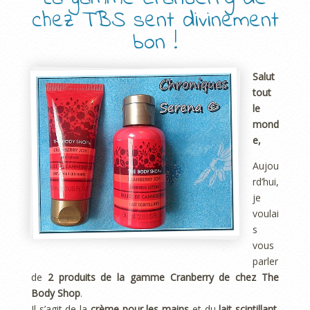
chez TBS sent divinement
bon !
Salut
tout
le
mond
e,
Aujou
rd’hui,
je
voulai
s
vous
parler
de
2 produits de la gamme Cranberry de chez The
Body Shop
.
Il s’agit de la
crème pour les mains
et du
lait scintillant
.