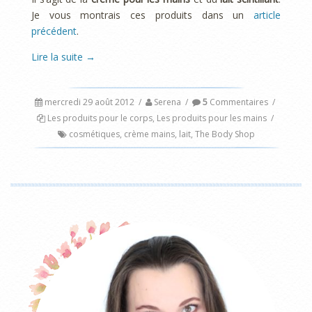
Je vous montrais ces produits dans un
article
précédent
.
Lire la suite
→
mercredi 29 août 2012
/
Serena
/
5
Commentaires
/
Les produits pour le corps
,
Les produits pour les mains
/
cosmétiques
,
crème mains
,
lait
,
The Body Shop