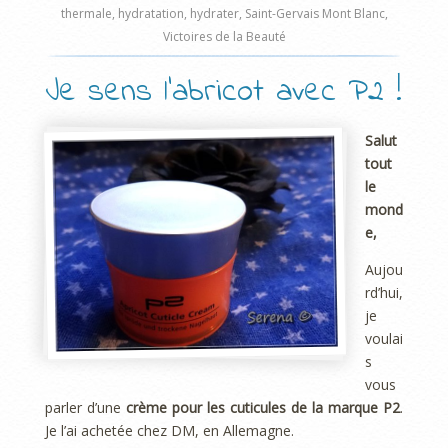
thermale
,
hydratation
,
hydrater
,
Saint-Gervais Mont Blanc
,
Victoires de la Beauté
Je sens l’abricot avec P2 !
Salut
tout
le
mond
e,
Aujou
rd’hui,
je
voulai
s
vous
parler d’une
crème pour les cuticules de la marque P2
.
Je l’ai achetée chez DM, en Allemagne.