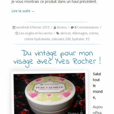
Je vous montrais ce produit dans un haul précédent.
Lire la suite
→
vendredi 6 février 2015
/
Serena
/
8
Commentaires
/
Les ongles et les vernis
/
abricot
,
Allemagne
,
crème
,
crème hydratante
,
cuticules
,
DM
,
hydrater
,
P2
Du vintage pour mon
visage avec Yves Rocher !
Salut
tout
le
mond
e,
Aujou
rd’hui,