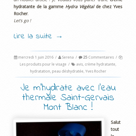
hydratante de la gamme
Hydra Végétal
de chez Yves
Rocher
.
Let’s go !
Lire la suite
→
mercredi 1 juin 2016
/
Serena
/
25
Commentaires
/
Les produits pour le visage
/
avis
,
crème hydratante
,
hydratation
,
peau déshydratée
,
Yves Rocher
Je m’hydrate avec l’eau
thermale Saint-Gervais
Mont Blanc !
Salut
tout