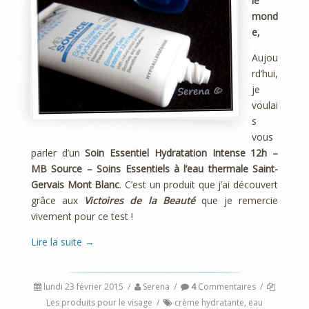
le
mond
e,
Aujou
rd’hui,
je
voulai
s
vous
parler d’un
Soin Essentiel Hydratation Intense 12h –
MB Source – Soins Essentiels à l’eau thermale Saint-
Gervais Mont Blanc
. C’est un produit que j’ai découvert
grâce aux
Victoires de la Beauté
que je remercie
vivement pour ce test !
Lire la suite
→
lundi 23 février 2015
/
Serena
/
4
Commentaires
/
Les produits pour le visage
/
crème hydratante
,
eau