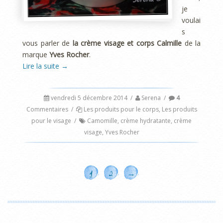
je
voulai
s
vous parler de
la crème visage et corps Calmille
de la
marque
Yves Rocher
.
Lire la suite
→
vendredi 5 décembre 2014
/
Serena
/
4
Commentaires
/
Les produits pour le corps
,
Les produits
pour le visage
/
Camomille
,
crème hydratante
,
crème
visage
,
Yves Rocher
1
2
→