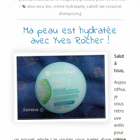
/
aloe vera
,
bio
,
crème hydratante
,
Labell
,
lait corporel
,
shampooing
Ma peau est hydratée
avec Yves Rocher !
Salut
à
tous,
Aujou
rd’hui,
je
vous
retro
uve
enfin
pour
un nouvel article ! Je voulais vous parler d’une
crème