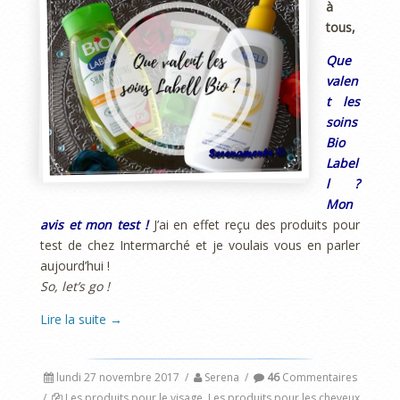
à
tous,
Que
valen
t les
soins
Bio
Label
l ?
Mon
avis et mon test !
J’ai en effet reçu des produits pour
test de chez Intermarché et je voulais vous en parler
aujourd’hui !
So, let’s go !
Lire la suite
→
lundi 27 novembre 2017
/
Serena
/
46
Commentaires
/
Les produits pour le visage
,
Les produits pour les cheveux