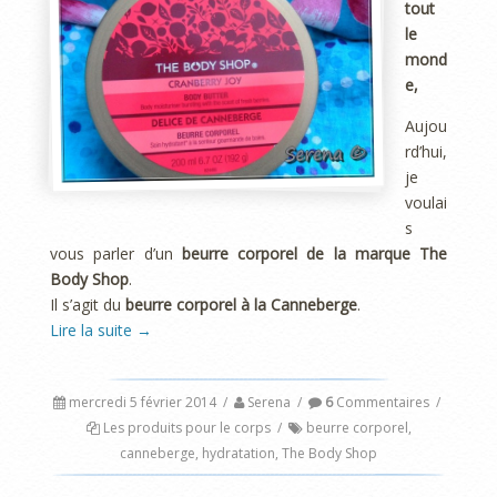
tout
le
mond
e,
Aujou
rd’hui,
je
voulai
s
vous parler d’un
beurre corporel de la marque The
Body Shop
.
Il s’agit du
beurre corporel à la Canneberge
.
Lire la suite
→
mercredi 5 février 2014
/
Serena
/
6
Commentaires
/
Les produits pour le corps
/
beurre corporel
,
canneberge
,
hydratation
,
The Body Shop