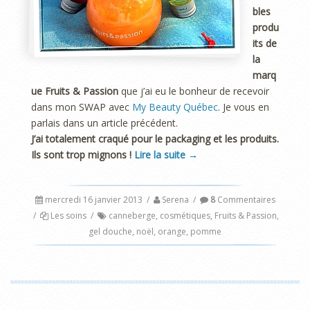
bles
produ
its de
la
marq
ue Fruits & Passion
que j’ai eu le bonheur de recevoir
dans mon SWAP avec
My Beauty Québec
. Je vous en
parlais dans un article précédent.
J’ai totalement craqué pour le packaging et les produits.
Ils sont trop mignons !
Lire la suite
→
mercredi 16 janvier 2013
/
Serena
/
8
Commentaires
/
Les soins
/
canneberge
,
cosmétiques
,
Fruits & Passion
,
gel douche
,
noël
,
orange
,
pomme