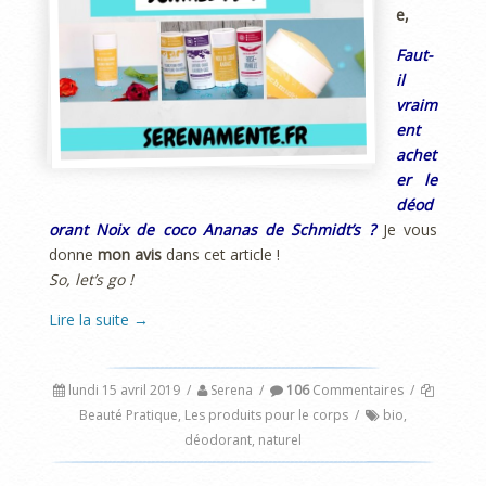
e,
Faut-
il
vraim
ent
achet
er le
déod
orant Noix de coco Ananas de Schmidt’s ?
Je vous
donne
mon avis
dans cet article !
So, let’s go !
Lire la suite
→
lundi 15 avril 2019
/
Serena
/
106
Commentaires
/
Beauté Pratique
,
Les produits pour le corps
/
bio
,
déodorant
,
naturel