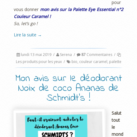
pour
vous donner
mon avis sur la Palette Eye Essential n°2
Couleur Caramel !
So, let’s go !
Lire la suite
→
lundi 13 mai 2019
/
Serena
/
87
Commentaires
/
Les produits pour les yeux
/
bio
,
couleur caramel
,
palette
Mon avis sur le déodorant
Noix de coco Ananas de
Schmidt’s !
Salut
tout
le
mond