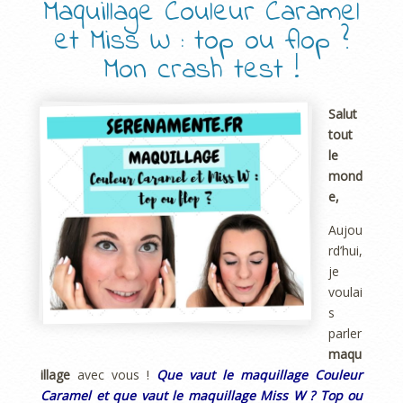
Maquillage Couleur Caramel
et Miss W : top ou flop ?
Mon crash test !
Salut
tout
le
mond
e,
Aujou
rd’hui,
je
voulai
s
parler
maqu
illage
avec vous !
Que vaut le maquillage Couleur
Caramel et que vaut le maquillage Miss W ? Top ou