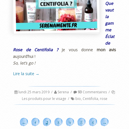
Que
vaut
la
gam
me
Éclat
de
Rose de Centifolia ?
Je vous donne
mon avis
aujourd’hui !
So, let’s go !
Lire la suite
→
lundi 25 mars 2019
/
Serena
/
93
Commentaires
/
Les produits pour le visage
/
bio
,
Centifolia
,
rose
←
1
2
3
4
5
6
→