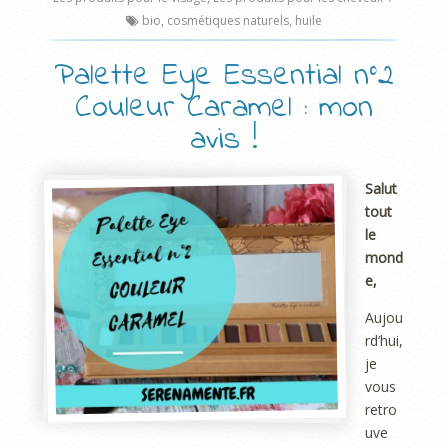
bio
,
cosmétiques naturels
,
huile
Palette Eye Essential n°2
Couleur Caramel : mon
avis !
Salut
tout
le
mond
e,
Aujou
rd’hui,
je
vous
retro
uve