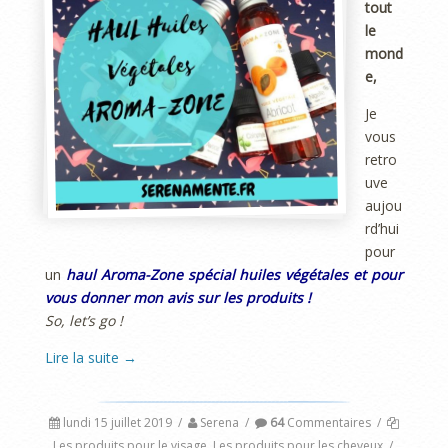
tout
le
mond
e,
Je
vous
retro
uve
aujou
rd’hui
pour
un
haul Aroma-Zone spécial huiles végétales et pour
vous donner mon avis sur les produits !
So, let’s go !
Lire la suite
→
lundi 15 juillet 2019
/
Serena
/
64
Commentaires
/
Les produits pour le visage
,
Les produits pour les cheveux
/