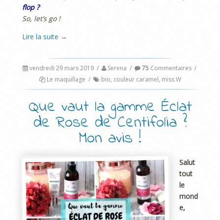
flop ?
So, let’s go !
Lire la suite
→
vendredi 29 mars 2019
/
Serena
/
75
Commentaires
/
Le maquillage
/
bio
,
couleur caramel
,
miss W
Que vaut la gamme Éclat
de Rose de Centifolia ?
Mon avis !
Salut
tout
le
mond
e,