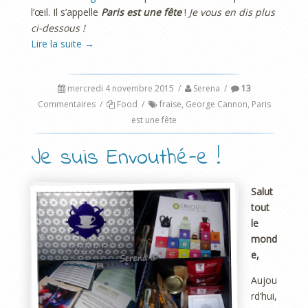
l’œil. Il s’appelle
Paris est une fête
!
Je vous en dis plus
ci-dessous !
Lire la suite
→
mercredi 4 novembre 2015
/
Serena
/
13
Commentaires
/
Food
/
fraise
,
George Cannon
,
Paris
est une fête
Je suis Envouthé-e !
Salut
tout
le
mond
e,
Aujou
rd’hui,