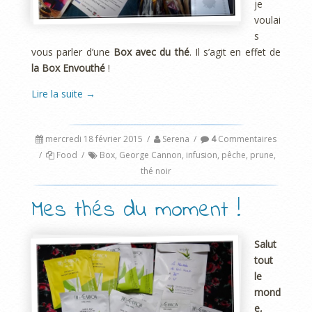
je
voulai
s
vous parler d’une
Box avec du thé
. Il s’agit en effet de
la Box Envouthé
!
Lire la suite
→
mercredi 18 février 2015
/
Serena
/
4
Commentaires
/
Food
/
Box
,
George Cannon
,
infusion
,
pêche
,
prune
,
thé noir
Mes thés du moment !
Salut
tout
le
mond
e,