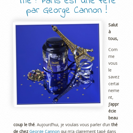
Thé : Paris est une fête
par George Cannon !
Salut
à
tous,
Com
me
vous
le
savez
certai
neme
nt,
j’appr
écie
beau
coup le thé
. Aujourd’hui, je voulais vous parler d’un
thé
de chez
George Cannon
qui m’a clairement tapé dans