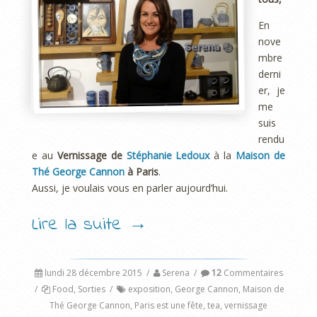
En
nove
mbre
derni
er, je
me
suis
rendu
e au
Vernissage de
Stéphanie Ledoux
à la
Maison de
Thé George Cannon
à Paris
.
Aussi, je voulais vous en parler aujourd’hui.
Lire la suite
→
lundi 28 décembre 2015
/
Serena
/
12
Commentaires
/
Food
,
Sorties
/
exposition
,
George Cannon
,
Maison de
Thé George Cannon
,
Paris est une fête
,
tea
,
vernissage