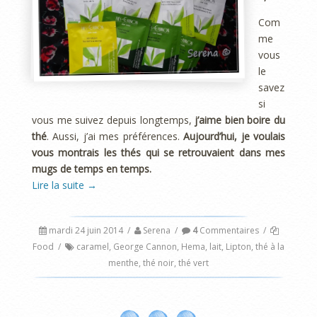
Com
me
vous
le
savez
si
vous me suivez depuis longtemps,
j’aime bien boire du
thé
. Aussi, j’ai mes préférences.
Aujourd’hui, je voulais
vous montrais les thés qui se retrouvaient dans mes
mugs de temps en temps.
Lire la suite
→
mardi 24 juin 2014
/
Serena
/
4
Commentaires
/
Food
/
caramel
,
George Cannon
,
Hema
,
lait
,
Lipton
,
thé à la
menthe
,
thé noir
,
thé vert