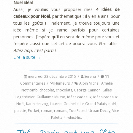
Noël idéal
.
Aussi, je voulais vous proposer mes
4 idées de
cadeaux pour Noël
, par thématique ; il y en a ainsi pour
tous les goûts ! Finalement, je trouve toujours une
idée même si je rame parfois pour certaines
personnes. J’espère qu’il en sera de même pour vous et
j’espère aussi que cet article pourra vous être utile !
Allez hop, c’est parti !
Lire la suite
→
mercredi 23 décembre 2015
/
Serena
/
11
Commentaires
/
Humeurs
/
Albin Michel
,
Amélie
Nothomb
,
chocolat
,
chocolats
,
George Cannon
,
Gilles
Legardinier
,
Guillaume Musso
,
idées cadeaux
,
idées cadeaux
Noël
,
Karin Herzog
,
Laurent Gounelle
,
Le Grand Palais
,
noël
,
palette
,
Pocket
,
roman
,
romans
,
Too Faced
,
Urban Decay
,
Vice
Palette 4
,
whist-list