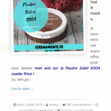
tout
le
mond
e,
Je
vous
retro
uve
aujou
rd’hui
pour
vous donner
mon avis sur la Poudre Soleil SOOA
Leader Price !
So, let’s go !
Lire la suite
→
lundi 1 juillet 2019
/
Serena
/
74
Commentaires
/
Les produits pour le teint
/
bronzer
,
poudre soleil