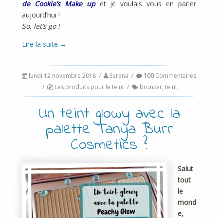
de Cookie’s Make up
et je voulais vous en parler
aujourd’hui !
So, let’s go !
Lire la suite
→
lundi 12 novembre 2018
/
Serena
/
100
Commentaires
/
Les produits pour le teint
/
bronzer
,
teint
Un teint glowy avec la
palette Tanya Burr
Cosmetics ?
Salut
tout
le
mond
e,