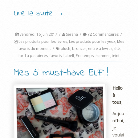
Lire la suite
→
vendredi 16 juin 2017
/
Serena
/
72
Commentaires
/
Les produits pour les lèvres
,
Les produits pour les yeux
,
Mes
favoris du moment
/
blush
,
bronzer
,
encre à lèvres
,
été
,
fard à paupières
,
favoris
,
Labell
,
Printemps
,
summer
,
teint
Mes 5 must-have ELF !
Hello
à
tous,
Aujou
rd’hui,
je
voulai