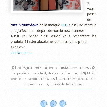
s
vous
parler
de
mes 5 must-have
de la marque
ELF
. C’est une marque
que j’affectionne depuis de nombreuses années.
Aussi, j’ai pensé qu’un article vous présentant
les
produits à tester absolument
pourrait vous plaire.
Let’s go !
Lire la suite
→
lundi 25 juillet 2016
/
Serena
/
32
Commentaires
/
Les produits pour le teint
,
Mes favoris du moment
/
blush
,
bronzer
,
chouchous
,
ELF
,
favoris
,
lips
,
must-have
,
pinceau teint
,
pinceaux
,
poudre
,
poudre Haute Définition
1
2
→