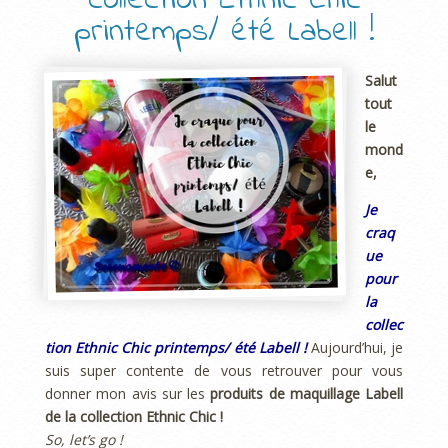
collection Ethnic Chic
printemps/ été Labell !
Salut
tout
le
mond
e,
Je
craq
ue
pour
la
collec
tion Ethnic Chic printemps/ été Labell !
Aujourd’hui, je
suis super contente de vous retrouver pour vous
donner mon avis sur les
produits de maquillage Labell
de la collection Ethnic Chic !
So, let’s go !