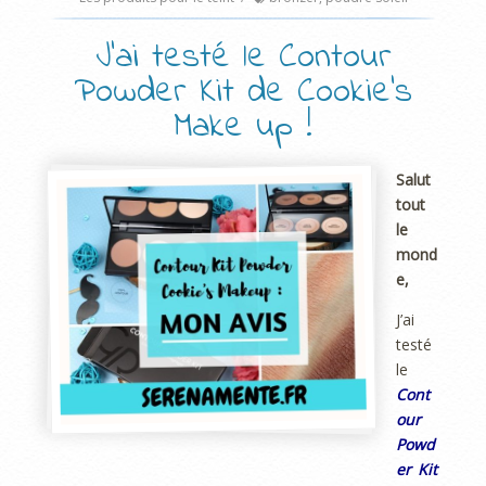
J’ai testé le Contour
Powder Kit de Cookie’s
Make up !
Salut
tout
le
mond
e,
J’ai
testé
le
Cont
our
Powd
er Kit