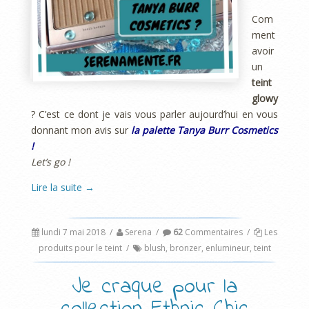
Com
ment
avoir
un
teint
glowy
? C’est ce dont je vais vous parler aujourd’hui en vous
donnant mon avis sur
la palette Tanya Burr Cosmetics
!
Let’s go !
Lire la suite
→
lundi 7 mai 2018
/
Serena
/
62
Commentaires
/
Les
produits pour le teint
/
blush
,
bronzer
,
enlumineur
,
teint
Je craque pour la